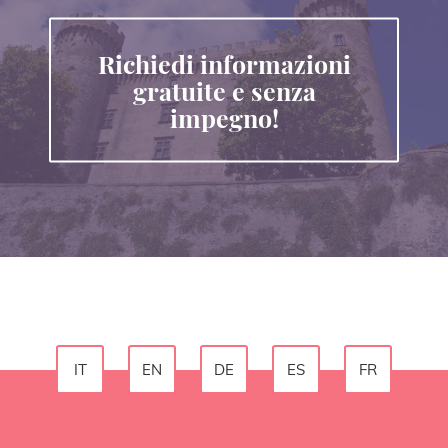
Richiedi informazioni
gratuite e senza
impegno!
IT
EN
DE
ES
FR