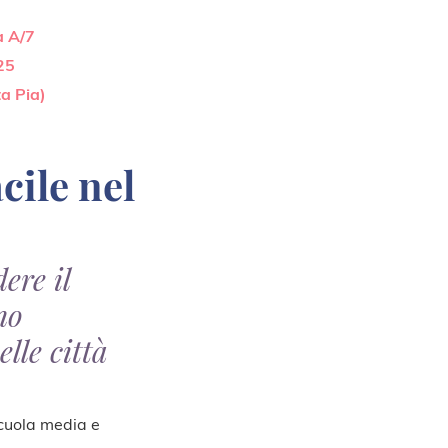
a A/7
 25
a Pia)
dere il
no
elle città
i scuola media e