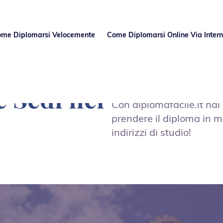
Come Diplomarsi Velocemente
Come Diplomarsi Online Via Intern
e Sedi nel
Con diplomafacile.it hai
prendere il diploma in mo
indirizzi di studio!