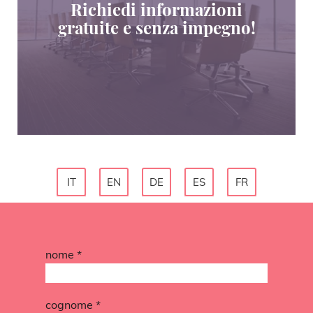
Richiedi informazioni
gratuite e senza impegno!
IT
EN
DE
ES
FR
nome *
cognome *