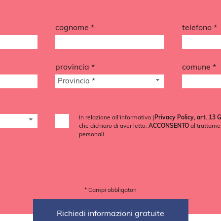
cognome *
telefono *
provincia *
comune *
Provincia *
In relazione all'informativa (
Privacy Policy, art. 13
che dichiaro di aver letto,
ACCONSENTO
al trattame
personali.
* Campi obbligatori