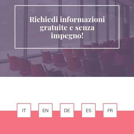
Richiedi informazioni
gratuite e senza
impegno!
IT
EN
DE
ES
FR