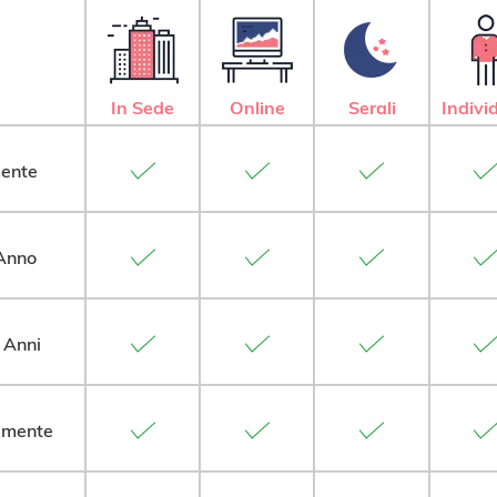
In Sede
Online
Serali
Indivi
mente
 Anno
 Anni
emente