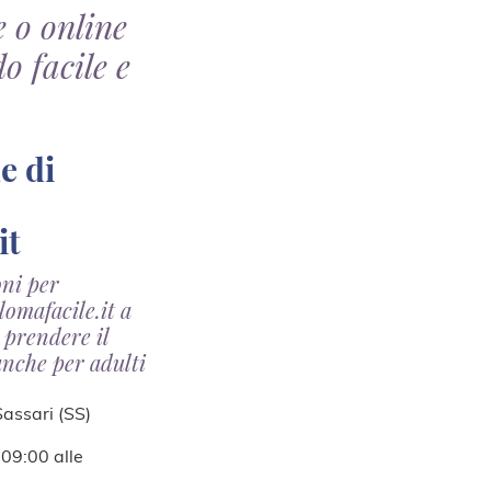
e o online
o facile e
it
oni per
lomafacile.it a
r prendere il
anche per adulti
 Sassari (SS)
 09:00 alle