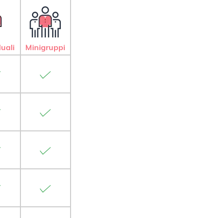
duali
Minigruppi