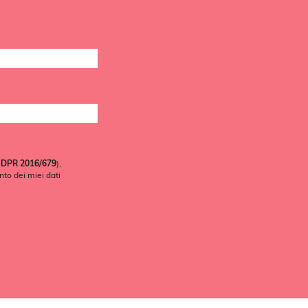
 GDPR 2016/679
),
nto dei miei dati