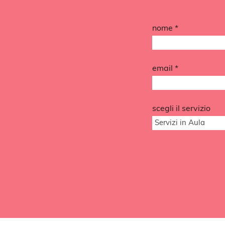
nome *
email *
scegli il servizio
Servizi in Aula