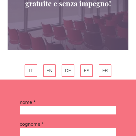
gratuite e senza impegno!
IT
EN
DE
ES
FR
nome *
cognome *