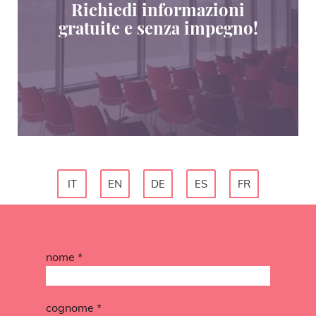
Richiedi informazioni
gratuite e senza impegno!
IT
EN
DE
ES
FR
nome *
cognome *