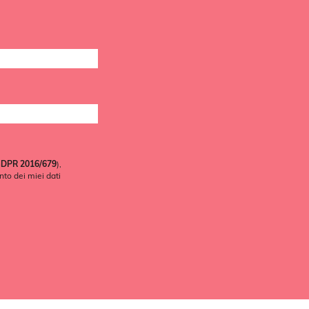
 GDPR 2016/679
),
nto dei miei dati