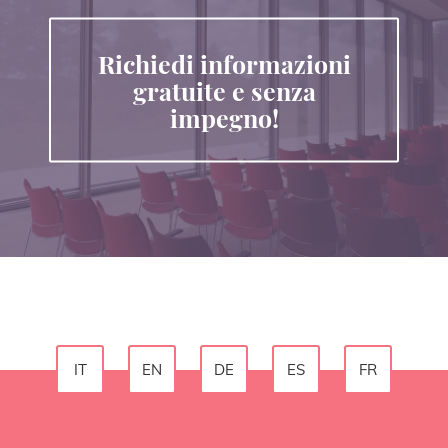
Richiedi informazioni
gratuite e senza
impegno!
IT
EN
DE
ES
FR