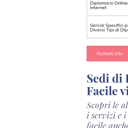
Diplomarsi Online
Internet
Servizi Specifici p
Diversi Tipi di Di
Richiedi Info
Sedi di DiplomaFacile.it per il Diploma
Facile v
Scopri le a
i servizi e
facile anch