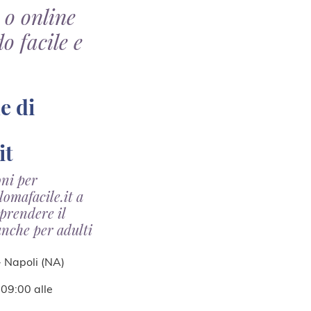
 o online
o facile e
it
oni per
lomafacile.it a
 prendere il
anche per adulti
- Napoli (NA)
 09:00 alle