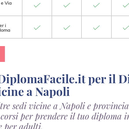
 e Via
er i
ploma
icine a Napoli
ltre sedi vicine a Napoli e provinci
 i corsi per prendere il tuo diploma
e per adulti.