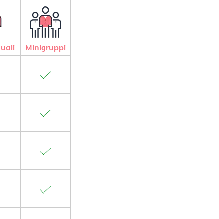
duali
Minigruppi