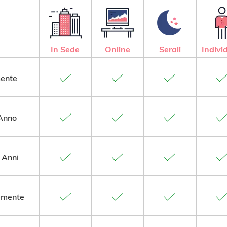
In Sede
Online
Serali
Indivi
mente
 Anno
 Anni
emente