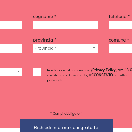
cognome *
telefono *
provincia *
comune *
Provincia *
In relazione all'informativa (
Privacy Policy, art. 13
che dichiaro di aver letto,
ACCONSENTO
al trattame
personali.
* Campi obbligatori