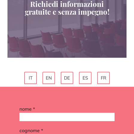
Richiedi informazioni
gratuite e senza impegno!
IT
EN
DE
ES
FR
nome *
cognome *