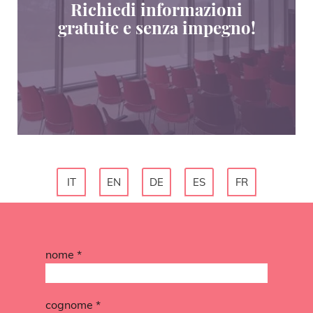
Richiedi informazioni
gratuite e senza impegno!
IT
EN
DE
ES
FR
nome *
cognome *