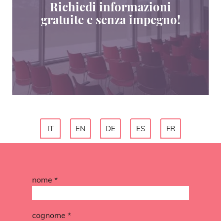
Richiedi informazioni
gratuite e senza impegno!
IT
EN
DE
ES
FR
nome *
cognome *